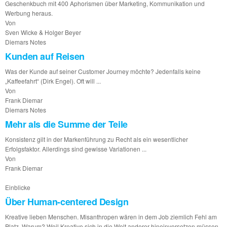
Geschenkbuch mit 400 Aphorismen über Marketing, Kommunikation und
Werbung heraus.
Von
Sven Wicke & Holger Beyer
Diemars Notes
Kunden auf Reisen
Was der Kunde auf seiner Customer Journey möchte? Jedenfalls keine
„Kaffeefahrt“ (Dirk Engel). Oft will ...
Von
Frank Diemar
Diemars Notes
Mehr als die Summe der Teile
Konsistenz gilt in der Markenführung zu Recht als ein wesentlicher
Erfolgsfaktor. Allerdings sind gewisse Variationen ...
Von
Frank Diemar
Einblicke
Über Human-centered Design
Kreative lieben Menschen. Misanthropen wären in dem Job ziemlich Fehl am
Platz. Warum? Weil Kreative sich in die Welt anderer hineinversetzen müssen,