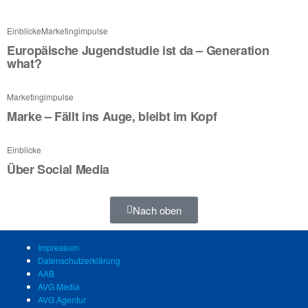
Einblicke
Marketingimpulse
Europäische Jugendstudie ist da – Generation
what?
Marketingimpulse
Marke – Fällt ins Auge, bleibt im Kopf
Einblicke
Über Social Media
Nach oben
Impressum
Datenschutzerklärung
AAB
AVG Media
AVG Agentur