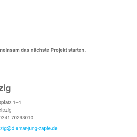
emeinsam das nächste Projekt starten.
zig
platz 1–4
ipzig
 0341 70293010
pzig@diemar-jung-zapfe.de