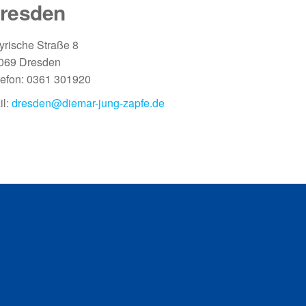
resden
yrische Straße 8
069 Dresden
lefon: 0361 301920
il:
dresden@diemar-jung-zapfe.de