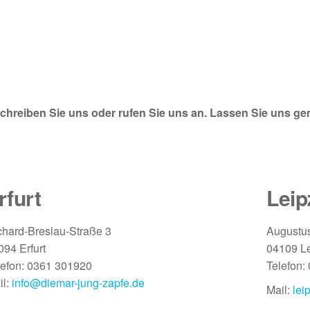
 schreiben Sie uns oder rufen Sie uns an. Lassen Sie uns g
rfurt
Leip
chard-Breslau-Straße 3
Augustus
094 Erfurt
04109 Le
lefon: 0361 301920
Telefon:
il:
info@diemar-jung-zapfe.de
Mail:
lei