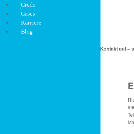
Credo
Cases
Karriere
Blog
Ihr Kontakt zu Diemar Jung Zapfe
Nähe ist uns viel wert. Nehmen Sie mit uns Kontakt auf –
Diemar Jung Zapfe
E
Ihr Ansprechpartner:
Ri
99
Holger Beyer
Te
Geschäftsführer
Ma