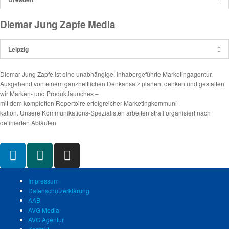
Diemar Jung Zapfe Media
Leipzig
Diemar Jung Zapfe ist eine unabhängige, inhabergeführte Marketingagentur.
Ausgehend von einem ganzheitlichen Denkansatz planen, denken und gestalten
wir Marken- und Produktlaunches –
mit dem kompletten Repertoire erfolgreicher Marketingkommuni-
kation. Unsere Kommunikations-Spezialisten arbeiten straff organisiert nach
definierten Abläufen
Impressum
Datenschutzerklärung
AAB
AVG Media
AVG Agentur