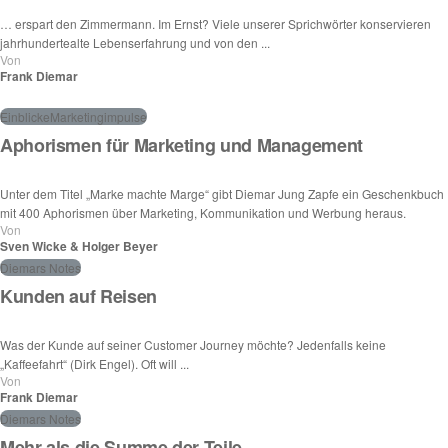
… erspart den Zimmermann. Im Ernst? Viele unserer Sprichwörter konservieren
jahrhundertealte Lebenserfahrung und von den ...
Von
Frank Diemar
Einblicke
Marketingimpulse
Aphorismen für Marketing und Management
Unter dem Titel „Marke machte Marge“ gibt Diemar Jung Zapfe ein Geschenkbuch
mit 400 Aphorismen über Marketing, Kommunikation und Werbung heraus.
Von
Sven Wicke & Holger Beyer
Diemars Notes
Kunden auf Reisen
Was der Kunde auf seiner Customer Journey möchte? Jedenfalls keine
„Kaffeefahrt“ (Dirk Engel). Oft will ...
Von
Frank Diemar
Diemars Notes
Mehr als die Summe der Teile