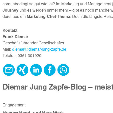
coronabedingt so gut wie tot? Im Marketing und Management j
Journey
und es werden immer mehr – gibt es noch manche wen
durchaus ein
Marketing-Chef-Thema
. Doch die längste Reis
Kontakt
Frank Diemar
Geschäftsführender Gesellschafter
Mail:
diemar@diemar-jung-zapfe.de
Telefon: 0361 301920
Diemar Jung Zapfe-Blog – meis
Engagement
Humor: Hand- und Herz-Werk