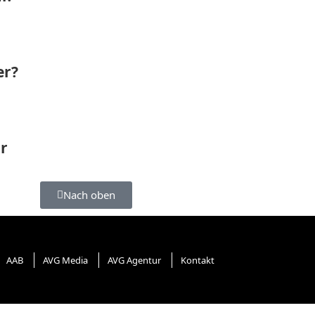
er?
r
Nach oben
AAB
AVG Media
AVG Agentur
Kontakt