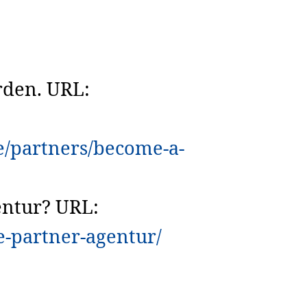
rden. URL:
e/partners/become-a-
entur? URL:
e-partner-agentur/