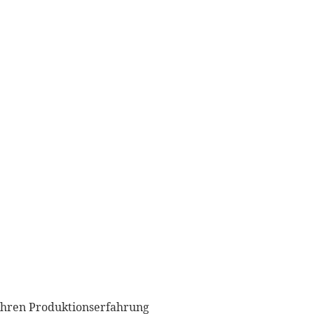
inführungskampagne und einem
hren Produktionserfahrung