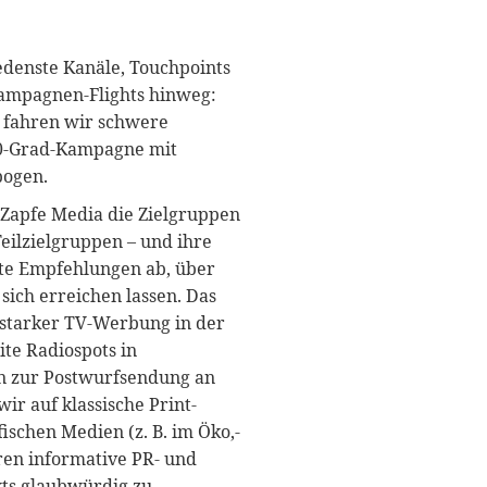
edenste Kanäle, Touchpoints
ampagnen-Flights hinweg:
 fahren wir schwere
60-Grad-Kampagne mit
bogen.
 Zapfe Media die Zielgruppen
Teilzielgruppen – und ihre
te Empfehlungen ab, über
ich erreichen lassen. Das
nstarker TV-Werbung in der
te Radiospots in
n zur Postwurfsendung an
r auf klassische Print-
schen Medien (z. B. im Öko,-
en informative PR- und
kts glaubwürdig zu