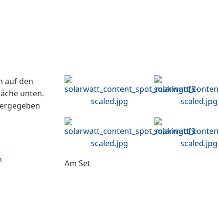
m auf den
fläche unten.
itergegeben
n
Am Set