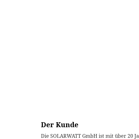
der Welt? Wir sagen: standesgemäß – mit einer 360-Grad-E
t.
Der Kunde
Die SOLARWATT GmbH ist mit über 20 Ja