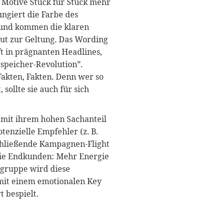
n Motive Stück für Stück mehr
ungiert die Farbe des
rund kommen die klaren
gut zur Geltung. Das Wording
t in prägnanten Headlines,
rspeicher-Revolution”.
Fakten, Fakten. Denn wer so
 sollte sie auch für sich
mit ihrem hohen Sachanteil
tenzielle Empfehler (z. B.
nschließende Kampagnen-Flight
 die Endkunden: Mehr Energie
lgruppe wird diese
mit einem emotionalen Key
 bespielt.