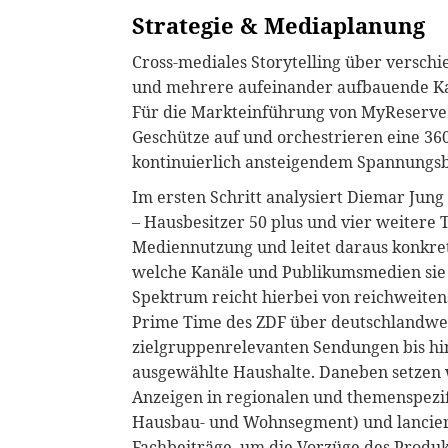
Strategie & Mediaplanung
Cross-mediales Storytelling über verschi
und mehrere aufeinander aufbauende K
Für die Markteinführung von MyReserve
Geschütze auf und orchestrieren eine 3
kontinuierlich ansteigendem Spannungs
Im ersten Schritt analysiert Diemar Jung
– Hausbesitzer 50 plus und vier weitere 
Mediennutzung und leitet daraus konkre
welche Kanäle und Publikumsmedien sie s
Spektrum reicht hierbei von reichweite
Prime Time des ZDF über deutschlandwei
zielgruppenrelevanten Sendungen bis hi
ausgewählte Haushalte. Daneben setzen wi
Anzeigen in regionalen und themenspezifi
Hausbau- und Wohnsegment) und lancier
Fachbeiträge, um die Vorzüge des Produ