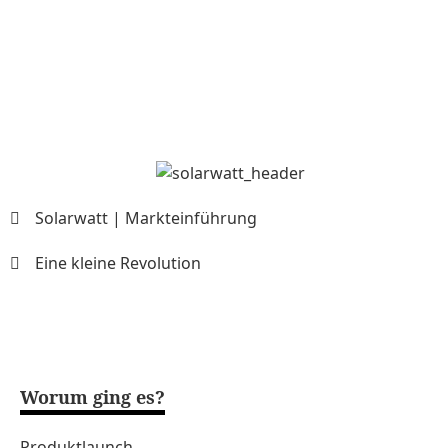
Solarwatt | Markteinführung
Eine kleine Revolution
Wie launcht man den fortschrittlichsten Solarspeicher 
Spannungsbogen, der in der Branche neue Maßstäbe setz
Worum ging es?
Produktlaunch